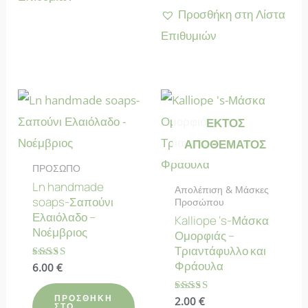
Προσθήκη στη Λίστα
Επιθυμιών
ΕΚΤΌΣ
ΑΠΟΘΈΜΑΤΟΣ
ΠΡΟΣΩΠΟ
Ln handmade
Απολέπιση & Μάσκες
soaps-Σαπούνι
Προσώπου
Ελαιόλαδο –
Kalliope ‘s-Μάσκα
Νοέμβριος
Ομορφιάς –
Τριαντάφυλλο και
Φράουλα
Βαθμολογήθηκε
6.00
€
με
4.80
από 5
ΠΡΟΣΘΉΚΗ
Βαθμολογήθηκε
2.00
€
ΣΤΟ