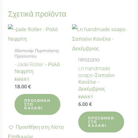
Σχετικά προϊόντα
Αξεσουάρ Περιποίησης
Προσώπου
ΠΡΟΣΩΠΟ
–Jade Roller – Ρολό
Ln handmade
Νεφρίτη
soaps-Σαπούνι
Κανέλα –
Βαθμολογήθηκε
18.00
€
Δεκέμβριος
με
4.70
από 5
ΠΡΟΣΘΉΚΗ
Βαθμολογήθηκε
6.00
€
ΣΤΟ
ΚΑΛΆΘΙ
με
4.78
από 5
ΠΡΟΣΘΉΚΗ
ΣΤΟ
ΚΑΛΆΘΙ
Προσθήκη στη Λίστα
Επιθυμιών