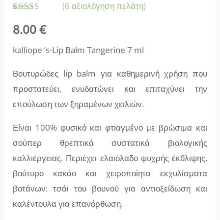
(
6
αξιολόγηση πελάτη)
Βαθμολογήθηκε
6
8.00
€
με
5.00
από 5 με
βάση
kalliope ‘s-Lip Balm Tangerine 7 ml
βαθμολογία
πελάτη
Βουτυρώδες lip balm για καθημερινή χρήση που
προστατεύει, ενυδατώνει και επιταχύνει την
επούλωση των ξηραμένων χειλιών.
Είναι 100% φυσικό και φτιαγμένο με βρώσιμα και
σούπερ θρεπτικά συστατικά βιολογικής
καλλιέργειας. Περιέχει ελαιόλαδο ψυχρής έκθλιψης,
βούτυρο κακάο και χειροποίητα εκχυλίσματα
βοτάνων: τσάι του βουνού για αντιοξείδωση και
καλέντουλα για επανόρθωση.