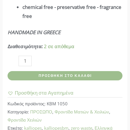
chemical free - preservative free - fragrance
free
HANDMADE IN GREECE
Διαθεσιμότητα:
2 σε απόθεμα
Kalliope
's-
ΠΡΟΣΘΉΚΗ ΣΤΟ ΚΑΛΆΘΙ
Lip
Balm
Προσθήκη στα Αγαπημένα
Tangerine
Κωδικός προϊόντος:
KBM 1050
7
Κατηγορία:
ΠΡΟΣΩΠΟ
,
Φροντίδα Ματιών & Χειλιών
,
ml
Φροντίδα Χειλιών
ποσότητα
Ετικέτα:
kalliopes
,
kalliopesbm
,
zero waste
,
Ελληνικά