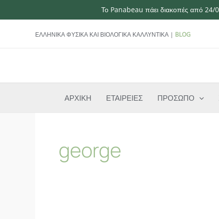
Το Panabeau πάει διακοπές από 24/07
Μετάβαση
ΕΛΛΗΝΙΚΑ ΦΥΣΙΚΑ ΚΑΙ ΒΙΟΛΟΓΙΚΑ ΚΑΛΛΥΝΤΙΚΑ |
BLOG
στο
περιεχόμενο
ΑΡΧΙΚΗ
ΕΤΑΙΡΕΙΕΣ
ΠΡΟΣΩΠΟ
george