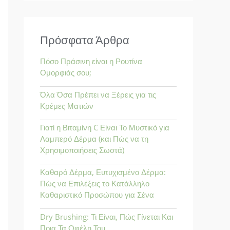
α
ζ
ή
Πρόσφατα Άρθρα
τ
Πόσο Πράσινη είναι η Ρουτίνα
η
Ομορφιάς σου;
σ
Όλα Όσα Πρέπει να Ξέρεις για τις
η
Κρέμες Ματιών
γ
Γιατί η Βιταμίνη C Είναι Το Μυστικό για
ι
Λαμπερό Δέρμα (και Πώς να τη
α
Χρησιμοποιήσεις Σωστά)
:
Καθαρό Δέρμα, Ευτυχισμένο Δέρμα:
Πώς να Επιλέξεις το Κατάλληλο
Καθαριστικό Προσώπου για Σένα
Dry Brushing: Τι Είναι, Πώς Γίνεται Και
Ποια Τα Οφέλη Του