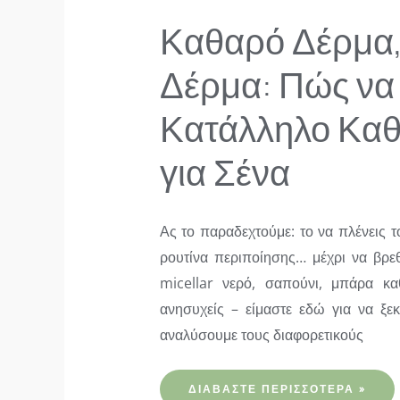
Καθαρό Δέρμα,
Δέρμα: Πώς να 
Κατάλληλο Κα
για Σένα
Ας το παραδεχτούμε: το να πλένεις 
ρουτίνα περιποίησης… μέχρι να βρε
micellar νερό, σαπούνι, μπάρα κ
ανησυχείς – είμαστε εδώ για να ξε
αναλύσουμε τους διαφορετικούς
ΚΑΘΑΡΌ
ΔΙΑΒΆΣΤΕ ΠΕΡΙΣΣΌΤΕΡΑ »
ΔΈΡΜΑ,