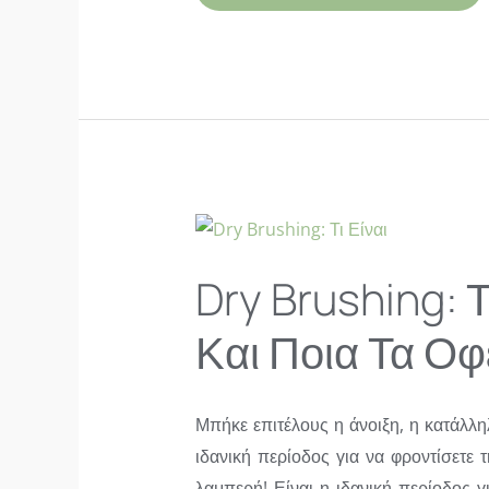
ΕΥΤΥΧΙΣΜΈΝΟ
ΔΈΡΜΑ:
ΠΏΣ
ΝΑ
ΕΠΙΛΈΞΕΙΣ
ΤΟ
ΚΑΤΆΛΛΗΛΟ
ΚΑΘΑΡΙΣΤΙΚΌ
ΠΡΟΣΏΠΟΥ
ΓΙΑ
ΣΈΝΑ
Dry Brushing: Τ
Και Ποια Τα Οφ
Μπήκε επιτέλους η άνοιξη, η κατάλλη
ιδανική περίοδος για να φροντίσετε τ
λαμπερή! Είναι η ιδανική περίοδος γ