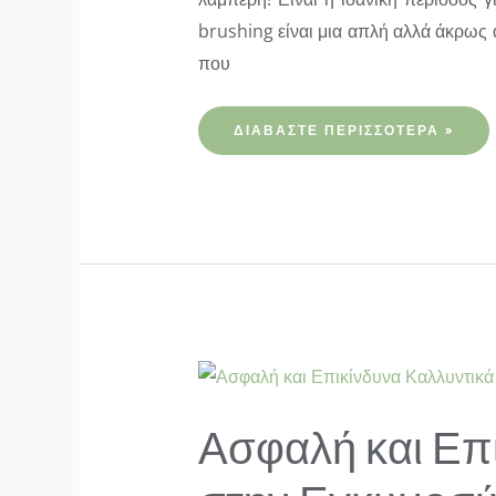
brushing είναι μια απλή αλλά άκρως 
που
DRY
ΔΙΑΒΆΣΤΕ ΠΕΡΙΣΣΌΤΕΡΑ »
BRUSHING:
ΤΙ
ΕΊΝΑΙ,
ΠΏΣ
ΓΊΝΕΤΑΙ
ΚΑΙ
ΠΟΙΑ
ΤΑ
ΟΦΈΛΗ
ΤΟΥ
Ασφαλή και Επ