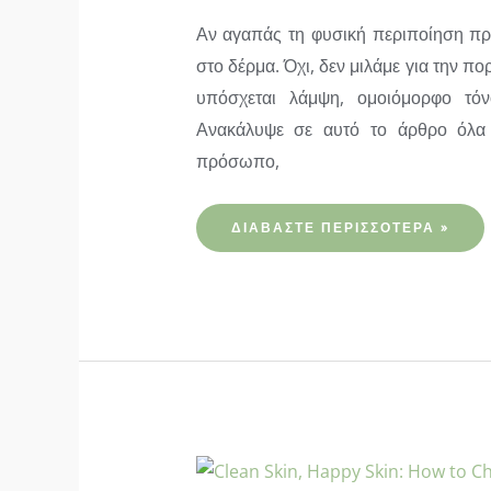
Αν αγαπάς τη φυσική περιποίηση προ
στο δέρμα. Όχι, δεν μιλάμε για την π
υπόσχεται λάμψη, ομοιόμορφο τό
Ανακάλυψε σε αυτό το άρθρο όλα 
πρόσωπο,
ΓΙΑΤΊ
ΔΙΑΒΆΣΤΕ ΠΕΡΙΣΣΌΤΕΡΑ »
Η
ΒΙΤΑΜΊΝΗ
C
ΕΊΝΑΙ
ΤΟ
ΜΥΣΤΙΚΌ
ΓΙΑ
ΛΑΜΠΕΡΌ
ΔΈΡΜΑ
(ΚΑΙ
ΠΏΣ
ΝΑ
ΤΗ
ΧΡΗΣΙΜΟΠΟΙΉΣΕΙΣ
ΣΩΣΤΆ)