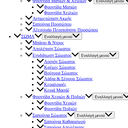
Φροντίδα Ματιών & Χειλιών
Εναλλαγή μενού
Φροντίδα Ματιών
Φροντίδα Χειλιών
Αντιμετώπιση Ακμής
Σαπούνια Προσώπου
Αξεσουάρ Περιποίησης Προσώπου
ΣΩΜΑ
Εναλλαγή μενού
Μπάνιο & Ντους
Απολέπιση Σώματος
Ενυδάτωση Σώματος
Εναλλαγή μενού
Λοσιόν Σώματος
Κρέμες Σώματος
Βούτυρα Σώματος
Λάδια & Σέρουμ Σώματος
Κεραλοιφές
Κεριά Μασάζ
Φροντίδα Χεριών & Ποδιών
Εναλλαγή μενού
Φροντίδα Χεριών
Φροντίδα Ποδιών
Σαπούνια Σώματος
Εναλλαγή μενού
Σαπούνια Καθαρισμού
Σαπούνια Απολέπισης