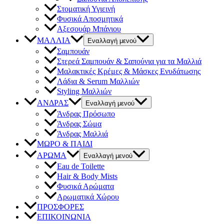
Στοματική Υγιεινή
Φυσικά Αποσμητικά
Αξεσουάρ Μπάνιου
ΜΑΛΛΙΑ
Εναλλαγή μενού
Σαμπουάν
Στερεά Σαμπουάν & Σαπούνια για τα Μαλλιά
Μαλακτικές Κρέμες & Μάσκες Ενυδάτωσης
Λάδια & Serum Μαλλιών
Styling Μαλλιών
ΑΝΔΡΑΣ
Εναλλαγή μενού
Άνδρας Πρόσωπο
Άνδρας Σώμα
Άνδρας Μαλλιά
ΜΩΡΟ & ΠΑΙΔΙ
ΑΡΩΜΑ
Εναλλαγή μενού
Eau de Toilette
Hair & Body Mists
Φυσικά Αρώματα
Αρωματικά Χώρου
ΠΡΟΣΦΟΡΕΣ
ΕΠΙΚΟΙΝΩΝΙΑ